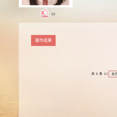
69
著作成果
共 0 条 1/1
首