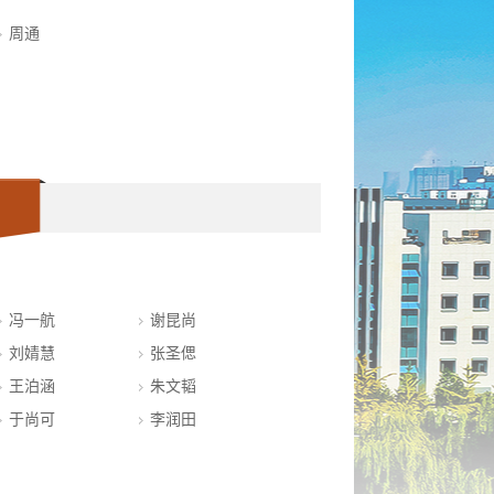
周通
冯一航
谢昆尚
刘婧慧
张圣偲
王泊涵
朱文韬
于尚可
李润田