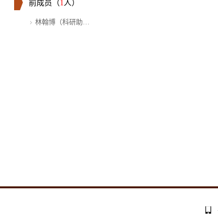
前成员（
1
人）
林翰博（科研助理）