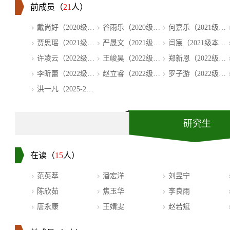
前成员（
21
人）
戴尚好（2020级本...
谷雨乐（2020级本...
何嘉乐（2021级本...
贾思瑶（2021级本...
严晟文（2021级本...
闫宸（2021级本科...
许凌云（2022级本...
王峻昊（2022级本...
郑新恩（2022级计...
李昕蕾（2022级本...
赵立睿（2022级本...
罗子游（2022级本...
洪一凡（2025-2026...
研究生
在读（
15
人）
范英萃
潘宏洋
刘昱宁
陈欣茹
焦玉华
李良雨
唐永康
王婧雯
赵若斌