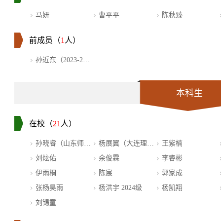
马妍
曹平平
陈秋臻
前成员（
1
人）
孙近东（2023-2025...
本科生
在校（
21
人）
孙晓睿（山东师范...
杨展翼（大连理工...
王紫楠
刘炫佑
余俊霖
李睿彬
伊雨桐
陈宸
郭家成
张杨昊雨
杨洪宇 2024级
杨凯翔
刘锡童