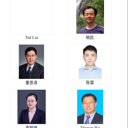
Ted Liu
韩民
董恩清
陈雷
贲晛烨
Zhiquan Bai