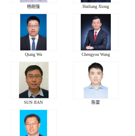
杨刚强
Hailiang Xiong
Qiang Wu
Chengyou Wang
SUN JIAN
陈雷