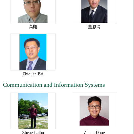
高翔
董恩清
Zhiquan Bai
Communication and Information Systems
Zheng Laibo
Zheng Dong