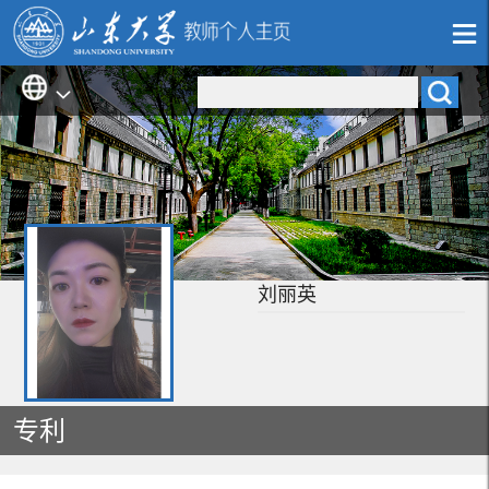
刘丽英
专利