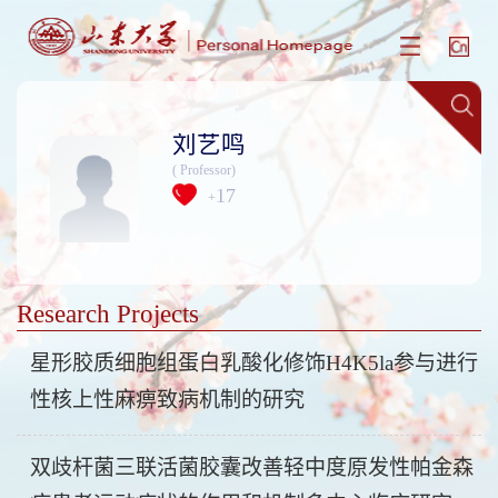
刘艺鸣
( Professor)
17
+
Research Projects
星形胶质细胞组蛋白乳酸化修饰H4K5la参与进行
性核上性麻痹致病机制的研究
双歧杆菌三联活菌胶囊改善轻中度原发性帕金森