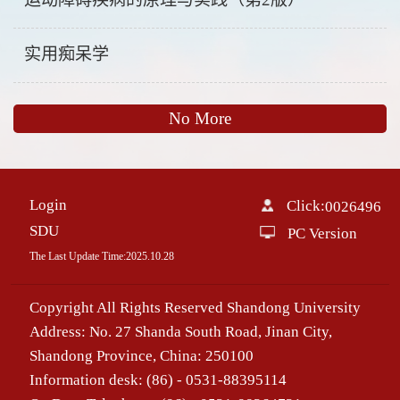
实用痴呆学
No More
Login
Click:
0026496
SDU
PC Version
The Last Update Time:
2025
.
10
.
28
Copyright All Rights Reserved Shandong University
Address: No. 27 Shanda South Road, Jinan City,
Shandong Province, China: 250100
Information desk: (86) - 0531-88395114