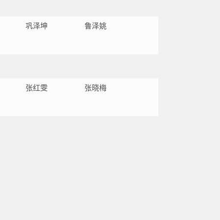
巩泽坤
鲁泽姚
张红雯
张晓梅
N