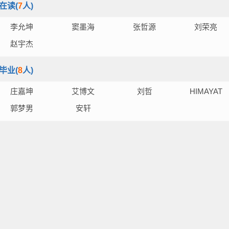
在读(
7
人)
李允坤
窦墨海
张哲源
刘荣亮
赵宇杰
毕业(
8
人)
庄嘉坤
艾博文
刘哲
HIMAYAT
IMRAN KHA
郭梦男
安轩