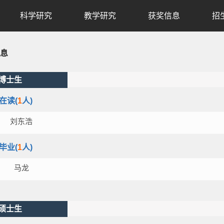
科学研究
教学研究
获奖信息
招
息
博士生
在读(
1
人)
刘东浩
毕业(
1
人)
马龙
硕士生