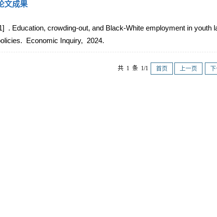
论文成果
1] . Education, crowding-out, and Black-White employment in youth 
olicies.
Economic Inquiry,
2024.
共 1 条 1/1
首页
上一页
下