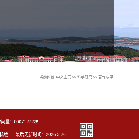
当前位置:
中文主页
>>
科学研究
>>
著作成果
访问量：
00071272
次
机版
最后更新时间：
2026
.
3
.
20