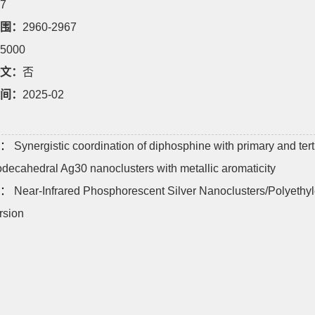
7
围：
2960-2967
5000
文：
否
间：
2025-02
：
Synergistic coordination of diphosphine with primary and tert
odecahedral Ag30 nanoclusters with metallic aromaticity
：
Near-Infrared Phosphorescent Silver Nanoclusters/Polyethy
rsion