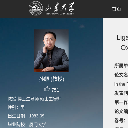
首页
Lig
Ox
所属单
论文名
孙頔 (教授)
in the
751
发表刊
教授 博士生导师 硕士生导师
第一作
性别：男
论文编
出生日期：1983-09
卷号：
毕业院校：厦门大学