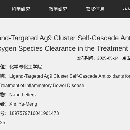
科学研究
教学研究
获奖信息
招
and-Targeted Ag9 Cluster Self-Cascade Ant
ygen Species Clearance in the Treatment
发布时间：2025-05-14 点
位：
化学与化工学院
称：
Ligand-Targeted Ag9 Cluster Self-Cascade Antioxidants 
 Treatment of Inflammatory Bowel Disease
物：
Nano Letters
者：
Xie, Ya-Meng
号：
1897579716041961473
25