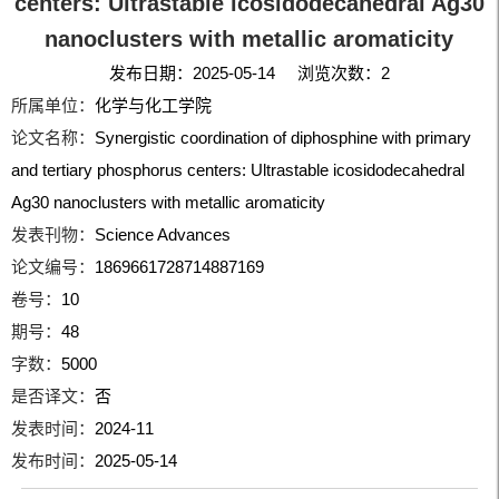
centers: Ultrastable icosidodecahedral Ag30
nanoclusters with metallic aromaticity
发布日期：2025-05-14 浏览次数：
2
所属单位：
化学与化工学院
论文名称：
Synergistic coordination of diphosphine with primary
and tertiary phosphorus centers: Ultrastable icosidodecahedral
Ag30 nanoclusters with metallic aromaticity
发表刊物：
Science Advances
论文编号：
1869661728714887169
卷号：
10
期号：
48
字数：
5000
是否译文：
否
发表时间：
2024-11
发布时间：
2025-05-14