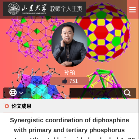
孙頔
751
论文成果
Synergistic coordination of diphosphine
with primary and tertiary phosphorus