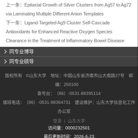
上一条：
Epitaxial Growth of Silver Clusters from Ag57 to Ag72
via Laminating Multiple Different Anion Templates
下一条：
Ligand-Targeted Ag9 Cluster Self-Cascade
Antioxidants for Enhanced Reactive Oxygen Species
Clearance in the Treatment of Inflammatory Bowel Disease
同专业博导
同专业硕导
版权所有 ©山东大学 地址：中国山东省济南市山大南路27号 邮
编：250100
查号台：（86）-0531-88395114
值班电话：（86）-0531-88364731 建设维护：山东大学信息化工作
办公室
登录
|
山东大学
访问量：
0000232501
最后更新时间：
2026
-
6
-
23