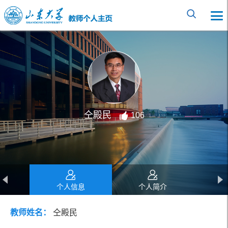
仝殿民
106
个人信息
个人简介
教师姓名：
仝殿民
教育经历
工作经历