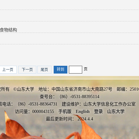
的食物结构
页
上一页
下一页
尾页
权所有 ©山东大学 地址：中国山东省济南市山大南路27号 邮编：2501
查号台：（86）-0531-88395114
班电话：（86）-0531-88364731 建设维护：山东大学信息化工作办
访问量：
0000043155
手机版
English
登录
山东大学
最后更新时间：
2024
.
4
.
4