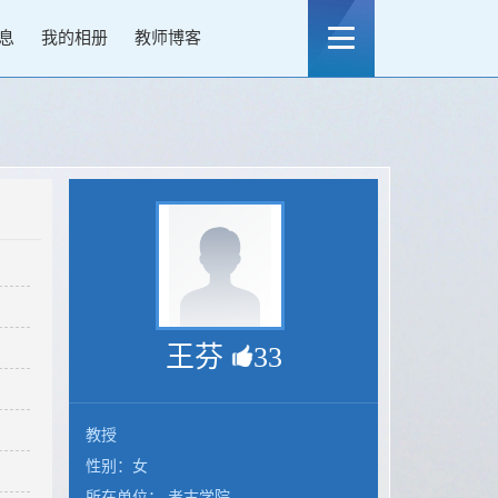
息
我的相册
教师博客
王芬
33
教授
性别：女
所在单位： 考古学院