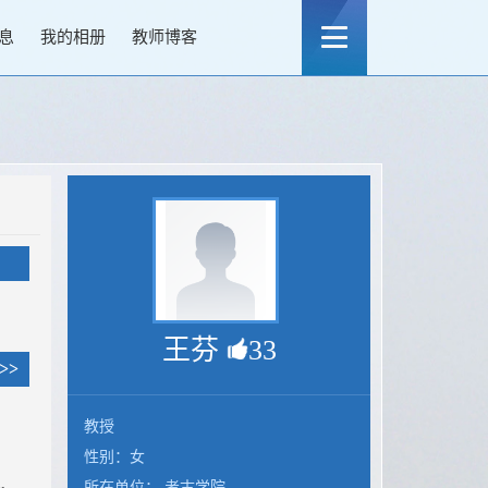
息
我的相册
教师博客
王芬
33
>>
教授
性别：女
所在单位： 考古学院