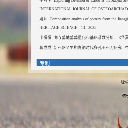
牛月明. Exploring Division of Labor at the Jiaojia Site
INTERNATIONAL JOURNAL OF OSTEOARCHA
姚帅. Composition analysis of pottery from the Jiangji
HERITAGE SCIENCE,
13,
2025.
申慢慢. 陶寺墓地墓葬量化和基尼系数分析.
《华夏
蒋成成. 新石器至早期青铜时代多孔玉石刀研究.
中
专利
暂无内容
版
著作成果
值
黄河大系 文物卷 陶器
开州余家坝
《金沙玉工.Ⅱ.玉石琮工艺研究》