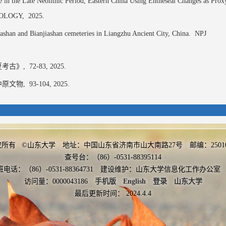
 in the Late Neolithic Period, Eastern China Using Entheseal Changes as Prox
EOLOGY,
2025.
ashan and Bianjiashan cemeteries in Liangzhu Ancient City, China.
NPJ
考古》,
72-83,
2025.
原文物,
93-104,
2025.
权所有 ©山东大学 地址：中国山东省济南市山大南路27号 邮编：2501
查号台：（86）-0531-88395114
More
班电话：（86）-0531-88364731 建设维护：山东大学信息化工作办
访问量：
0000043186
手机版
English
登录
山东大学
最后更新时间：
2024
.
4
.
4