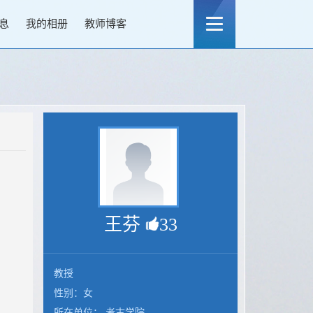
息
我的相册
教师博客
王芬
33
教授
性别：女
所在单位： 考古学院