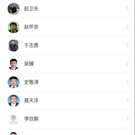
赵卫东
赵怀忠
于志勇
吴臻
史敬涛
聂天洋
李欣鹏