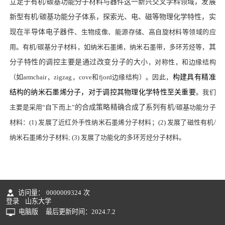
立足于有机
/
碳基功能分子材料与器件这一新兴交叉学科领域，发展
新型有机
/
碳基功能分子体系，探索光、电、
磁等物理化学特性，实
现在半导体电子器件
、生物成像、能源存储、高自旋材料等领域的应
用。有机
/
碳基分子材料，如纳米石墨烯，纳米石墨带，多环芳烃等，
其
分子特性的调控主要是通过改变分子的大小
，对称性，和边缘结构
（
如
armchair
，
zigzag
，
cove
和
fjord
边缘结构）。因此，
构建具有精准
结构的纳米石墨烯分子，对于调控其物理化学特性至关重要
。
我们
主要是采用“自下而上”
的合成策略精确合成了系列有机
/
碳基功能分子
材料：
(1)
发展了近红外手性纳米石墨烯分子材料；
(2)
发展了磁性有机
/
纳米石墨烯分子材料
; (3)
发展了功能化的多环芳烃分子材料。
访问量：
0000009324
次
登录
山东大学
电脑版
最后更新时间：
2024
.
7
.
2