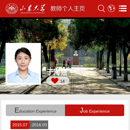
于海燕
14
E
J
ducation Experience
ob Experience
2015.07
-2016.03