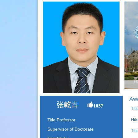
H
Awa
张乾青
1057
Tit
Hit
Title:Professor
Supervisor of Doctorate
Tit