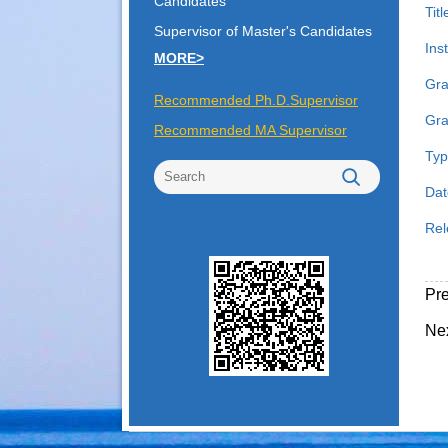
Candidates
Tit
Supervisor of Master's Candidates
Inst
MORE>
Gra
Recommended Ph.D.Supervisor
Gra
Recommended MA Supervisor
Typ
Dat
Rel
Pr
Ne