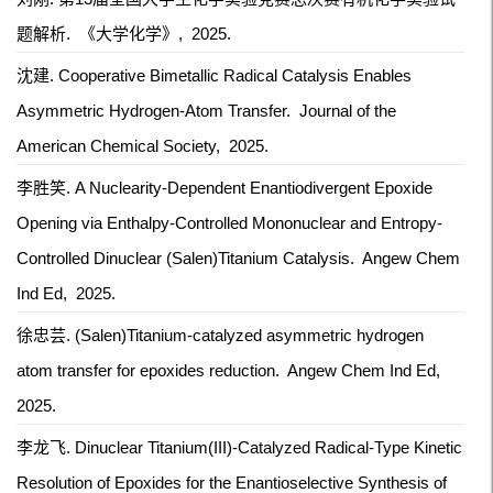
题解析.
《大学化学》,
2025.
沈建. Cooperative Bimetallic Radical Catalysis Enables
Asymmetric Hydrogen-Atom Transfer.
Journal of the
American Chemical Society,
2025.
李胜笑. A Nuclearity-Dependent Enantiodivergent Epoxide
Opening via Enthalpy-Controlled Mononuclear and Entropy-
Controlled Dinuclear (Salen)Titanium Catalysis.
Angew Chem
Ind Ed,
2025.
徐忠芸. (Salen)Titanium-catalyzed asymmetric hydrogen
atom transfer for epoxides reduction.
Angew Chem Ind Ed,
2025.
李龙飞. Dinuclear Titanium(III)-Catalyzed Radical-Type Kinetic
Resolution of Epoxides for the Enantioselective Synthesis of