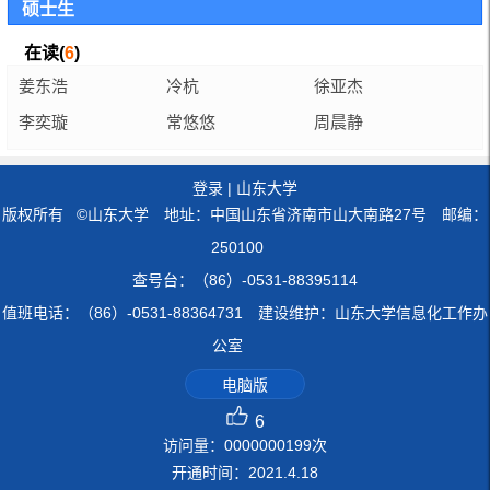
硕士生
在读(
6
)
姜东浩
冷杭
徐亚杰
李奕璇
常悠悠
周晨静
登录
|
山东大学
版权所有 ©山东大学 地址：中国山东省济南市山大南路27号 邮编：
250100
查号台：（86）-0531-88395114
值班电话：（86）-0531-88364731 建设维护：山东大学信息化工作办
公室
电脑版
6
访问量：
0000000199
次
开通时间：
2021
.
4
.
18