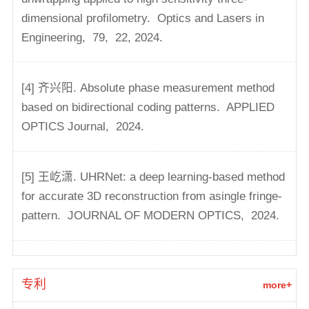
dimensional profilometry.
Optics and Lasers in
Engineering,
79,
22,
2024.
[4] 齐兴阳. Absolute phase measurement method
based on bidirectional coding patterns.
APPLIED
OPTICS Journal,
2024.
[5] 王屹潇. UHRNet: a deep learning-based method
for accurate 3D reconstruction from asingle fringe-
pattern.
JOURNAL OF MODERN OPTICS,
2024.
专利
more+