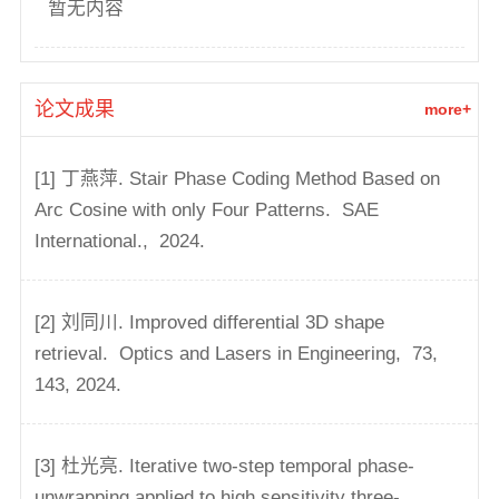
暂无内容
论文成果
more+
[1] 丁燕萍. Stair Phase Coding Method Based on
Arc Cosine with only Four Patterns.
SAE
International.,
2024.
[2] 刘同川. Improved differential 3D shape
retrieval.
Optics and Lasers in Engineering,
73,
143,
2024.
[3] 杜光亮. Iterative two-step temporal phase-
unwrapping applied to high sensitivity three-