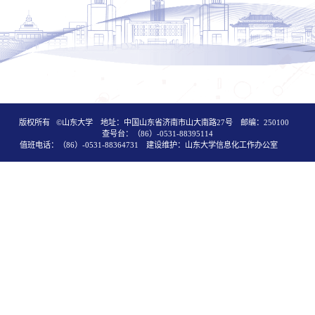
版权所有 ©山东大学 地址：中国山东省济南市山大南路27号 邮编：250100
查号台：（86）-0531-88395114
值班电话：（86）-0531-88364731 建设维护：山东大学信息化工作办公室