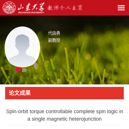
代由勇
副教授
20
论文成果
Spin-orbit torque controllable complete spin logic in
a single magnetic heterojunction