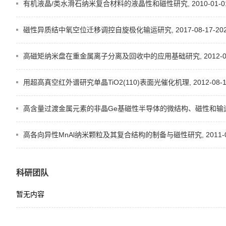
有机液晶/类水滑石纳米复合材料的液晶性和磁性研究, 2010-01-01-2
磁性异质结中氧空位迁移调控自旋极化输运研究, 2017-08-17-2021
高磁矩纳米盘在重金属离子分离及回收中的应用基础研究, 2012-07-01
用超高真空红外谱研究单晶TiO2(110)表面光催化机理, 2012-08-17-
高含量过渡金属元素的非晶Ge基磁性半导体的微结构、磁性和输运研究, 20
高各向异性MnAl纳米颗粒及其复合结构的制备与磁性研究, 2011-08-31
科研团队
暂无内容