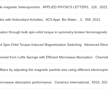
gle magnetic heterojunction.
APPLIED PHYSICS LETTERS,
118,
2022
 with Antioxidant Activities.
ACS Appl. Bio Mater.,
3,
358,
2021.
ation through bulk spin-orbit torque in symmetry-broken ferromagnetic 
nd Spin-Orbit Torque-Induced Magnetization Switching.
Advanced Electr
ved from Luffa Sponge with Efficient Microwave Absorption.
Chemist
s by adjusting the magnetic particle size using different electrospin
microwave absorption performance.
Ceramics International,
8315,
202