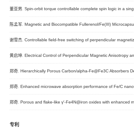
董亚男. Spin-orbit torque controllable complete spin logic in a sin
陈孟军. Magnetic and Biocompatible Fullerenol/Fe(III) Microcapsules
谢雪杰. Controllable field-free switching of perpendicular magnetiz
黄启坤. Electrical Control of Perpendicular Magnetic Anisotropy a
郑奇. Hierarchically Porous Carbon/alpha-Fe@Fe3C Absorbers Deri
郑奇. Enhanced microwave absorption performance of Fe/C nanofiber
郑奇. Porous and flake-like γ′-Fe4N@iron oxides with enhanced 
专利