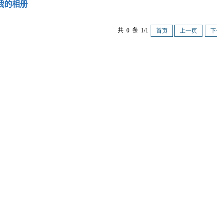
我的相册
共 0 条 1/1
首页
上一页
下