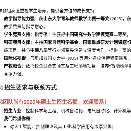
课题组高度重视学生培养，提供全方位的成长支持：
教学指导能力强
：获
山东大学青年教师教学比赛一等奖
(2025
教学质量与指导耐心。
学生竞赛支持
：指导硕士生获得
中国研究生数学建模竞赛二等奖
，
科研项目支撑
：主持
国家自然科学基金
、
国家重点研发计划课题/
级项目，并与
中建八局
等行业领军央企建立深度合作，提供丰富的
国际化视野
：与新加坡国立大学 (NUS) 等海外名校保持紧密联
产教融合
：依托校企联合实验室及工程落地项目，培养“智能检测装备 
竞争力强。
招生要求与联系方式
团队尚有2026年硕士生招生名额，欢迎联系！
招生专业
：控制科学与工程、机械自动化、电气自动化、计算机等
我们希望你是
：
对人工智能、控制理论及其工业/科学应用有浓厚兴趣；