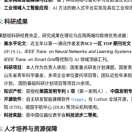
复杂网络智能建模与控制
：基于神经网络与强化学习及数值优化的
工业领域人工智能应用
：AI 方法的嵌入式平台实现及其在工业现
科研成果
课题组科研经费充足，研究成果在理论与应用两端均取得优秀进展：
高水平论文
：近五年以第一/通讯作者发表
SCI 一区 TOP 期刊论文 
IEEE Trans. on Neural Networks and Learning Systems
(IF:19.1)、
IEEE Trans. on Smart Grid
等控制与 AI 领域顶级汇刊。
科研项目
：本人作为负责人承担：国家重点研发计划课题、国家青
山东省青年科学基金、多项企业单位委托项目等；团队近些年承担
计划、 国防基础科研计划项目等项目20余项。
知识产权
：获授权
美国发明专利 1 项
（第一发明人）、
中国发明专利
开源软件
：自主研发智能建模软件
Geppy
，在 GitHub 全球开
院 (ETH)、德国宇航中心 (DLR) 等顶尖机构使用。
科技奖励
：获中国仪器仪表学会
科技进步二等奖
。
人才培养与资源保障