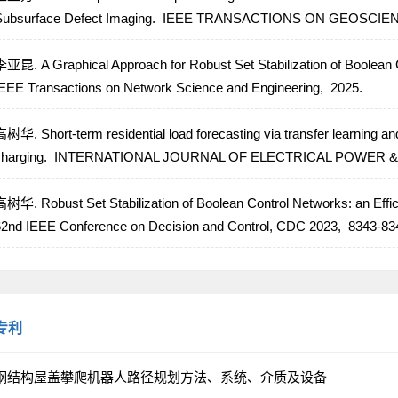
ubsurface Defect Imaging.
IEEE TRANSACTIONS ON GEOSCIE
亚昆. A Graphical Approach for Robust Set Stabilization of Boolean
EEE Transactions on Network Science and Engineering,
2025.
树华. Short-term residential load forecasting via transfer learning and
harging.
INTERNATIONAL JOURNAL OF ELECTRICAL POWER 
树华. Robust Set Stabilization of Boolean Control Networks: an Effi
2nd IEEE Conference on Decision and Control, CDC 2023,
8343-83
专利
钢结构屋盖攀爬机器人路径规划方法、系统、介质及设备