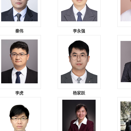
秦伟
李永强
李虎
杨家跃