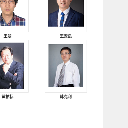
王朋
王安良
黄柏标
韩克利