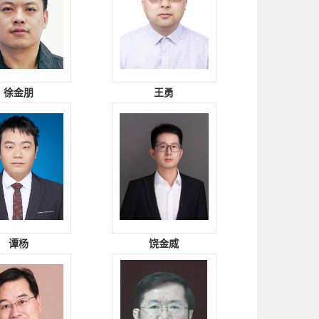
徐金朋
王勇
谭杨
饶金威