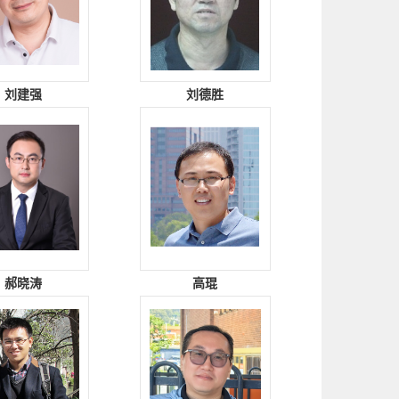
刘建强
刘德胜
郝晓涛
高琨