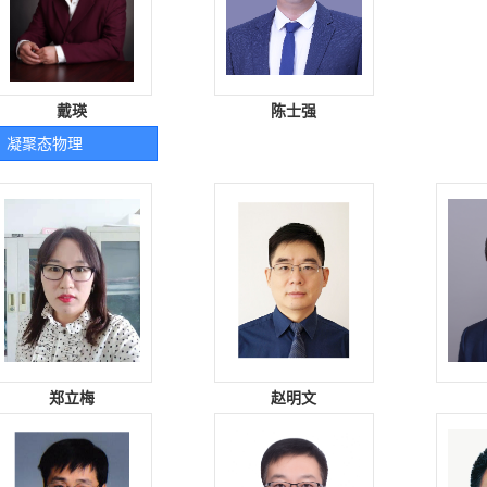
戴瑛
陈士强
凝聚态物理
郑立梅
赵明文