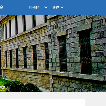
息
其他栏目
语种