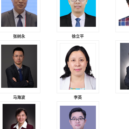
张树永
徐立平
马海波
李英