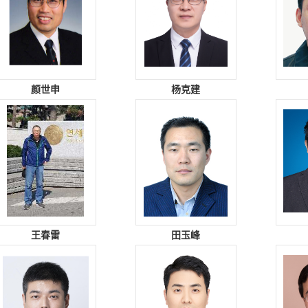
颜世申
杨克建
王春雷
田玉峰