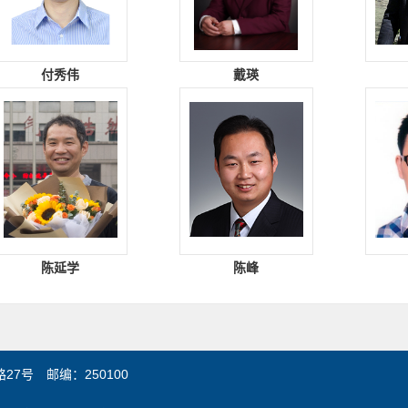
付秀伟
戴瑛
陈延学
陈峰
7号 邮编：250100