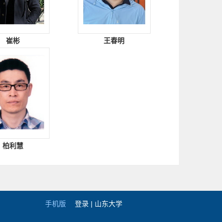
崔彬
王春明
柏利慧
手机版
登录 |
山东大学