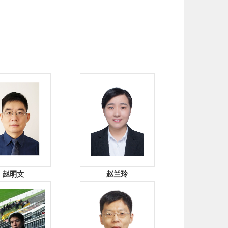
赵明文
赵兰玲