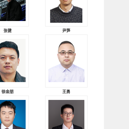
张健
尹笋
徐金朋
王勇