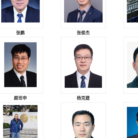
张鹏
张俊杰
颜世申
杨克建