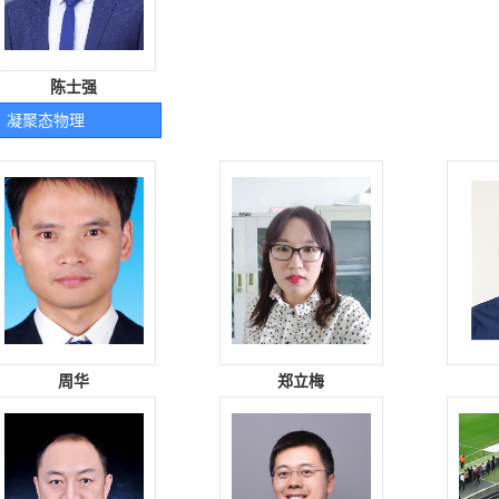
陈士强
凝聚态物理
周华
郑立梅