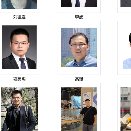
刘德胜
李虎
项高明
高琨