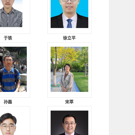
于铁
徐立平
孙磊
宋萃