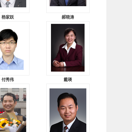
杨家跃
郝晓涛
付秀伟
戴瑛