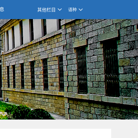
息
其他栏目
语种