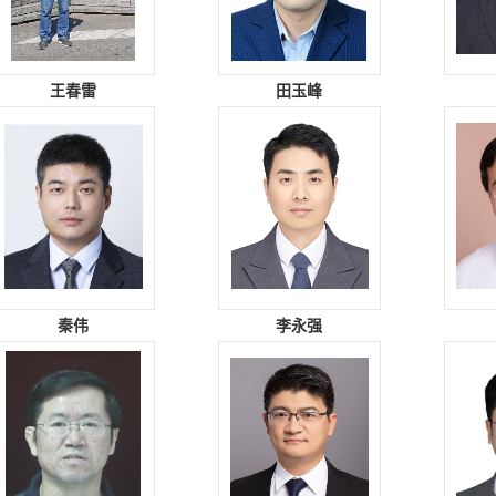
王春雷
田玉峰
秦伟
李永强