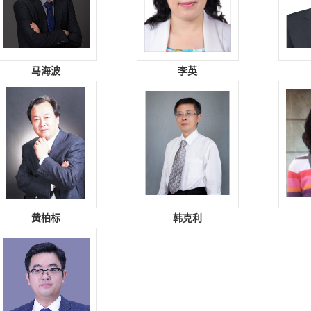
马海波
李英
黄柏标
韩克利