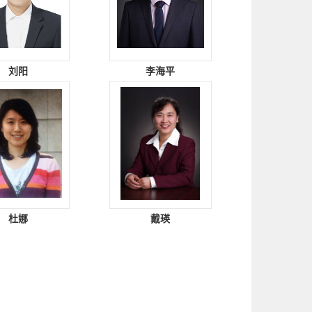
刘阳
李海平
杜娜
戴瑛