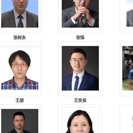
张树永
张恒
王朋
王安良