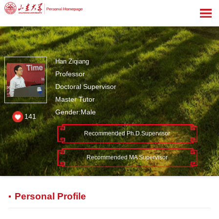
Han Ziqiang
Professor
Doctoral Supervisor
Master Tutor
Gender:Male
141
Recommended Ph.D.Supervisor
Recommended MA Supervisor
Personal Profile