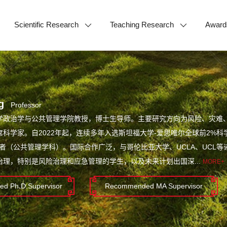
Scientific Research
Teaching Research
Award
g
Professor
学政治学与公共管理学院教授，博士生导师。主要研究方向为风险、灾难
科学家。自2022年起，连续多年入选斯坦福大学-爱思唯尔全球前2%科
学者（公共管理学科）。国际合作广泛，与哥伦比亚大学、UCLA、UCL
治理，特别是风险治理和应急管理的学生，以及未来计划出国深...
MORE+
d Ph.D.Supervisor
Recommended MA Supervisor