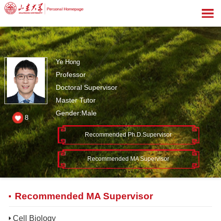
Ye Hong
Professor
Doctoral Supervisor
Master Tutor
Gender:Male
8
Recommended Ph.D.Supervisor
Recommended MA Supervisor
Recommended MA Supervisor
Cell Biology