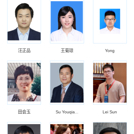
汪正品
王菊琼
Yong
田会玉
Su Youqia...
Lei Sun