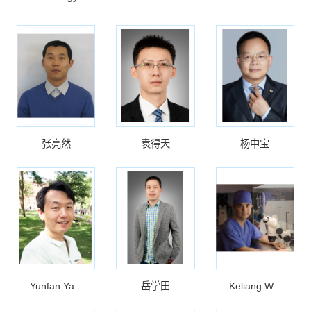
张亮然
袁得天
杨中宝
Yunfan Ya...
岳学田
Keliang W...