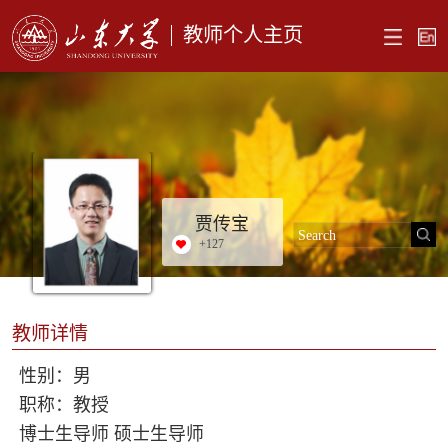
教师个人主页
贾传宝
+
127
教师详情
性别：男
职称：教授
博士生导师 硕士生导师