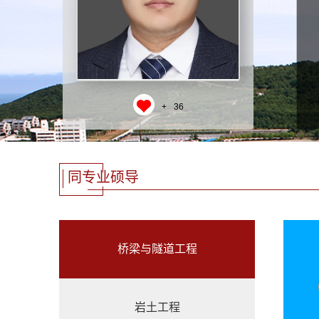
+
36
同专业硕导
桥梁与隧道工程
岩土工程