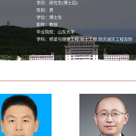
学历：研究生(博士后)
性别：男
学位：博士生
职称：教授
毕业院校：山东大学
学科：桥梁与隧道工程,岩土工程,防灾减灾工程及防
护工程