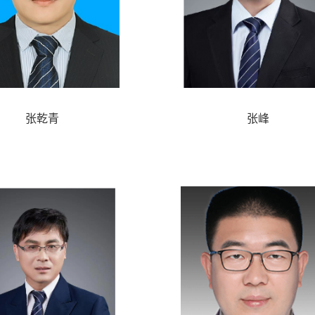
张乾青
张峰