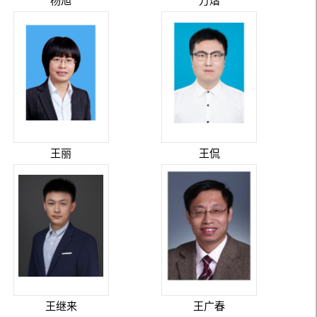
杨旭
万熠
王丽
王侃
王继来
王广春