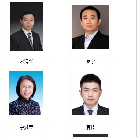
宋清华
秦宁
宁淑荣
满佳