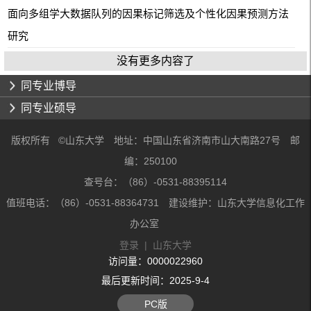
面向多组学大数据队列的因果标记筛选及个性化因果预测方法
研究
没有更多内容了
同专业博导
同专业硕导
版权所有 ©山东大学 地址：中国山东省济南市山大南路27号 邮
编：250100
查号台：（86）-0531-88395114
值班电话：（86）-0531-88364731 建设维护：山东大学信息化工作
办公室
登录
|
山东大学
访问量：
0000022960
最后更新时间：
2025
-
9
-
4
PC版