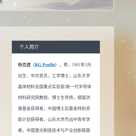
男
工学博士学位
教授
校：
山东大学
生物医学工程,凝聚态物理,光学工程学科,材料物理与化学
个人简介
系：
晶体材料研究院
杨克建（
RG Profile
）
，男，1981年1月
导师
出生，中共党员，工学博士，山东大学
导师
晶体材料全国重点实验室/新一代半导体
生物医学工程
材料研究院教授、博士生导师，德国洪
物理
堡基金获得者，中国博士后基金特别资
程学科
助计划获得者，山东大学杰出中青年学
理与化学
者，中国激光制造技术与产业创新联盟