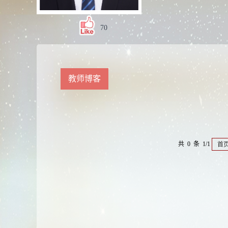
70
教师博客
共 0 条 1/1
首