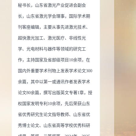
秘书长，山东省激光产业促进会副会
誉：
2020 曾获荣誉当选： 山东省优秀研究生论文指导教师
长，山东省激光学会理事，国际学术期
0 曾获荣誉当选： 山东大学优秀硕士学位论文指导奖
2010 曾
刊客座编辑，主要从事先进激光技术、
当选： 2010年山东高等学校优秀科研成果二等奖
2009 曾获
超快激光加工、激光医疗、非线性光
选： 2009年山东高等学校优秀科研成果二等奖
2008 曾获荣
学、光电材料与器件等领域的研究工
： 山东省优秀博士学位论文
2008 曾获荣誉当选： 山东大
作，主持国家及省部级项目10余项，在
博士学位论文
2008 曾获荣誉当选： 德国洪堡基金
2009 曾
国内外重要学术刊物上发表学术论文300
当选： 2008年山东高等学校优秀科研成果一等奖
2007 曾获
余篇，其中以第一或通讯作者发表学术
选： 2007年山东高等学校优秀科研成果二等奖
2006 曾获荣
论文80余篇，撰写出版英文专著1章，授
： 2006年山东高等学校优秀科研成果二等奖
权国家发明专利10余项，先后荣获山东
省优秀研究生论文指导教师、山东省优
秀博士论文、山东省高等学校优秀科研