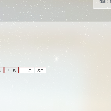
性别：
学位：
职称：
毕业院
学科：
所属院
博士生
硕士生
页
上一页
下一页
尾页
学科：
凝聚态
光学工
材料物