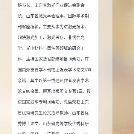
秘书长，山东省激光产业促进会副会
誉：
2020 曾获荣誉当选： 山东省优秀研究生论文指导教师
长，山东省激光学会理事，国际学术期
0 曾获荣誉当选： 山东大学优秀硕士学位论文指导奖
2010 曾
刊客座编辑，主要从事先进激光技术、
当选： 2010年山东高等学校优秀科研成果二等奖
2009 曾获
超快激光加工、激光医疗、非线性光
选： 2009年山东高等学校优秀科研成果二等奖
2008 曾获荣
学、光电材料与器件等领域的研究工
： 山东省优秀博士学位论文
2008 曾获荣誉当选： 山东大
作，主持国家及省部级项目10余项，在
博士学位论文
2008 曾获荣誉当选： 德国洪堡基金
2009 曾
国内外重要学术刊物上发表学术论文300
当选： 2008年山东高等学校优秀科研成果一等奖
2007 曾获
余篇，其中以第一或通讯作者发表学术
选： 2007年山东高等学校优秀科研成果二等奖
2006 曾获荣
论文80余篇，撰写出版英文专著1章，授
： 2006年山东高等学校优秀科研成果二等奖
权国家发明专利10余项，先后荣获山东
省优秀研究生论文指导教师、山东省优
秀博士论文、山东省高等学校优秀科研