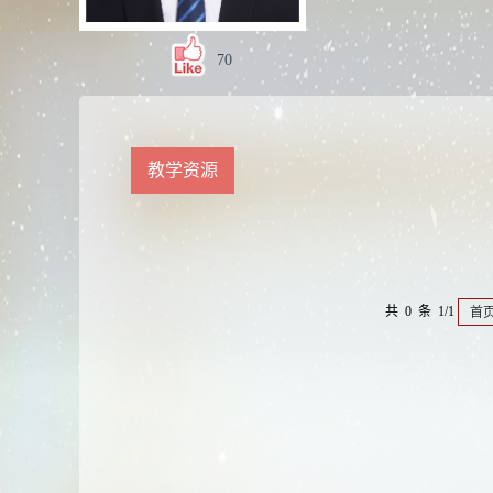
70
教学资源
共 0 条 1/1
首