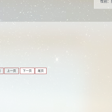
性别：
学位：
职称：
毕业院
学科：
所属院
博士生
硕士生
页
上一页
下一页
尾页
学科：
凝聚态
光学工
材料物