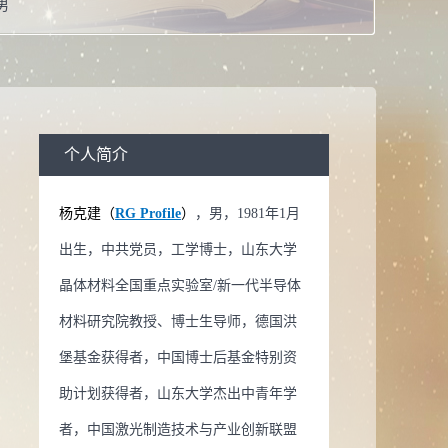
男
工学博士学位
教授
校：
山东大学
生物医学工程,凝聚态物理,光学工程学科,材料物理与化学
个人简介
系：
晶体材料研究院
杨克建（
RG Profile
）
，男，1981年1月
导师
出生，中共党员，工学博士，山东大学
导师
晶体材料全国重点实验室/新一代半导体
生物医学工程
材料研究院教授、博士生导师，德国洪
物理
堡基金获得者，中国博士后基金特别资
程学科
助计划获得者，山东大学杰出中青年学
理与化学
者，中国激光制造技术与产业创新联盟