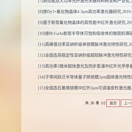
[7]高性能及大功率光纤激光关键材料研发和产业化,2019-06
[8]掺Dy3+氟化物晶体4.3μm高功率激光器研究,2019-08-1
[9]基于新型氟化物晶体的高性能中红外激光研究,2019-05-
[10]掺Bi:GaAs新型半导体可饱和吸收体的微观机理研究,201
[11]高峰值功率亚纳秒级单锁模脉冲激光特性研究,2012-08-
[12]全固态高稳定性亚纳秒级超短脉冲激光特性研究,2012-0
[13]高功率2微米超快激光及同步泵浦中红外光学参量振荡器研究
[14]子带间跃迁半导体量子阱锁模2μm固体激光特性研究,201
[15]全固态石墨烯锁模中红外2μm可调谐皮秒激光器,2012-0
共 20 条 1/2
首页
上一