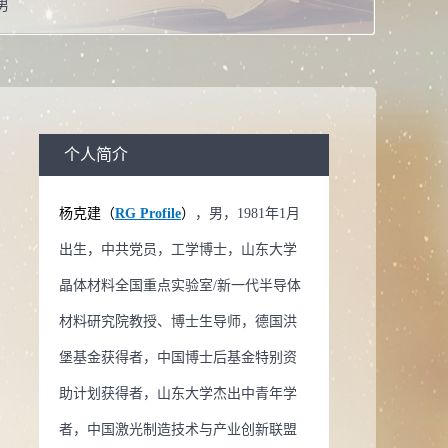
男
工学博士学位
教授
校：
山东大学
生物医学工程,凝聚态物理,光学工程学科,材料物理与化学
个人简介
系：
晶体材料研究院
杨克建（
RG Profile
）
，男，1981年1月
导师
出生，中共党员，工学博士，山东大学
导师
晶体材料全国重点实验室/新一代半导体
生物医学工程
材料研究院教授、博士生导师，德国洪
物理
堡基金获得者，中国博士后基金特别资
程学科
助计划获得者，山东大学杰出中青年学
理与化学
者，中国激光制造技术与产业创新联盟