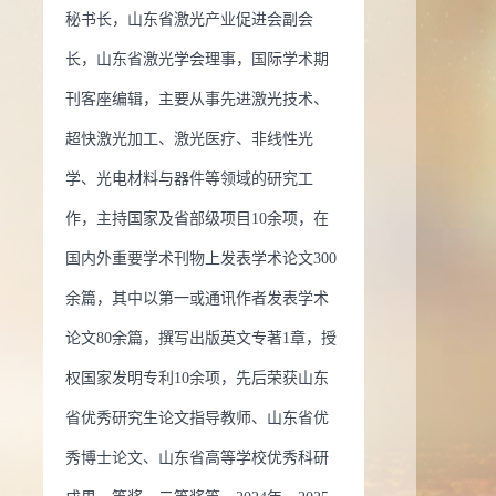
秘书长，山东省激光产业促进会副会
誉：
2020 曾获荣誉当选： 山东省优秀研究生论文指导教师
长，山东省激光学会理事，国际学术期
0 曾获荣誉当选： 山东大学优秀硕士学位论文指导奖
2010 曾
刊客座编辑，主要从事先进激光技术、
当选： 2010年山东高等学校优秀科研成果二等奖
2009 曾获
超快激光加工、激光医疗、非线性光
选： 2009年山东高等学校优秀科研成果二等奖
2008 曾获荣
学、光电材料与器件等领域的研究工
： 山东省优秀博士学位论文
2008 曾获荣誉当选： 山东大
作，主持国家及省部级项目10余项，在
博士学位论文
2008 曾获荣誉当选： 德国洪堡基金
2009 曾
国内外重要学术刊物上发表学术论文300
当选： 2008年山东高等学校优秀科研成果一等奖
2007 曾获
余篇，其中以第一或通讯作者发表学术
选： 2007年山东高等学校优秀科研成果二等奖
2006 曾获荣
论文80余篇，撰写出版英文专著1章，授
： 2006年山东高等学校优秀科研成果二等奖
权国家发明专利10余项，先后荣获山东
省优秀研究生论文指导教师、山东省优
秀博士论文、山东省高等学校优秀科研