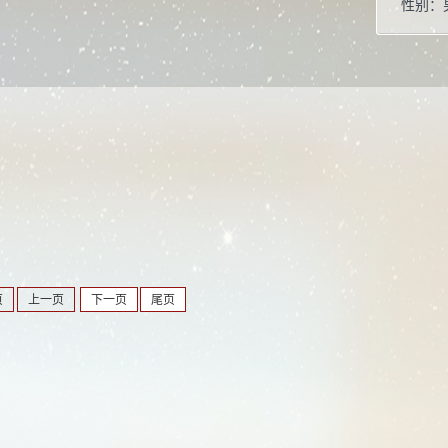
性别：
学位：
职称：
毕业院
学科：
所属院
博士生
硕士生
学科：
页
上一页
下一页
尾页
凝聚态
光学工
材料物