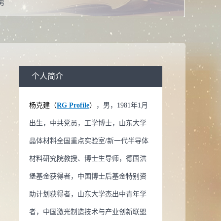
男
工学博士学位
教授
校：
山东大学
生物医学工程,凝聚态物理,光学工程学科,材料物理与化学
个人简介
系：
晶体材料研究院
杨克建（
RG Profile
）
，男，1981年1月
导师
出生，中共党员，工学博士，山东大学
导师
晶体材料全国重点实验室/新一代半导体
生物医学工程
材料研究院教授、博士生导师，德国洪
物理
堡基金获得者，中国博士后基金特别资
程学科
助计划获得者，山东大学杰出中青年学
理与化学
者，中国激光制造技术与产业创新联盟