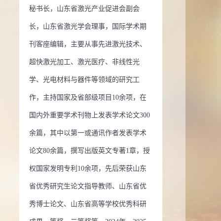
秘书长，山东省激光产业促进会副会
誉：
2020 曾获荣誉当选： 山东省优秀研究生论文指导教师
长，山东省激光学会理事，国际学术期
0 曾获荣誉当选： 山东大学优秀硕士学位论文指导奖
2010 曾
刊客座编辑，主要从事先进激光技术、
当选： 2010年山东高等学校优秀科研成果二等奖
2009 曾获
超快激光加工、激光医疗、非线性光
选： 2009年山东高等学校优秀科研成果二等奖
2008 曾获荣
学、光电材料与器件等领域的研究工
： 山东省优秀博士学位论文
2008 曾获荣誉当选： 山东大
作，主持国家及省部级项目10余项，在
博士学位论文
2008 曾获荣誉当选： 德国洪堡基金
2009 曾
国内外重要学术刊物上发表学术论文300
当选： 2008年山东高等学校优秀科研成果一等奖
2007 曾获
余篇，其中以第一或通讯作者发表学术
选： 2007年山东高等学校优秀科研成果二等奖
2006 曾获荣
论文80余篇，撰写出版英文专著1章，授
： 2006年山东高等学校优秀科研成果二等奖
权国家发明专利10余项，先后荣获山东
省优秀研究生论文指导教师、山东省优
秀博士论文、山东省高等学校优秀科研