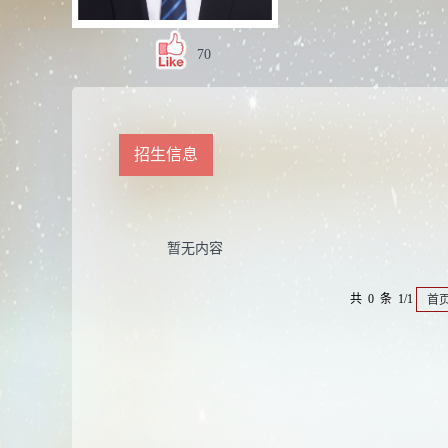
70
招生信息
暂无内容
共 0 条 1/1
首