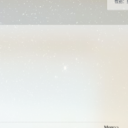
性别：
学位：
职称：
毕业院
学科：
所属院
博士生
硕士生
学科：
凝聚态
光学工
材料物
More>>