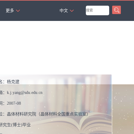
`
更多
中文
名：
杨克建
箱：
k.j.yang@sdu.edu.cn
间：
2007-08
位：
晶体材料研究院（晶体材料全国重点实验室）
研究生(博士)毕业