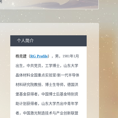
男
工学博士学位
教授
校：
山东大学
生物医学工程,凝聚态物理,光学工程学科,材料物理与化学
个人简介
系：
晶体材料研究院
杨克建（
RG Profile
）
，男，1981年1月
导师
出生，中共党员，工学博士，山东大学
导师
晶体材料全国重点实验室/新一代半导体
生物医学工程
材料研究院教授、博士生导师，德国洪
物理
堡基金获得者，中国博士后基金特别资
程学科
助计划获得者，山东大学杰出中青年学
理与化学
者，中国激光制造技术与产业创新联盟