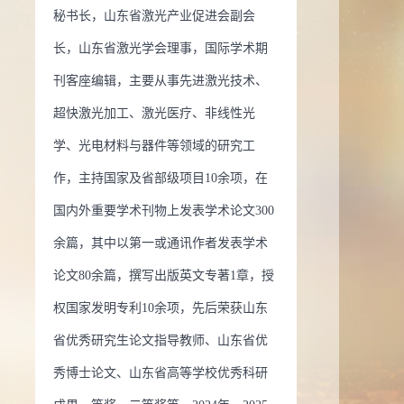
秘书长，山东省激光产业促进会副会
誉：
2020 曾获荣誉当选： 山东省优秀研究生论文指导教师
长，山东省激光学会理事，国际学术期
0 曾获荣誉当选： 山东大学优秀硕士学位论文指导奖
2010 曾
刊客座编辑，主要从事先进激光技术、
当选： 2010年山东高等学校优秀科研成果二等奖
2009 曾获
超快激光加工、激光医疗、非线性光
选： 2009年山东高等学校优秀科研成果二等奖
2008 曾获荣
学、光电材料与器件等领域的研究工
： 山东省优秀博士学位论文
2008 曾获荣誉当选： 山东大
作，主持国家及省部级项目10余项，在
博士学位论文
2008 曾获荣誉当选： 德国洪堡基金
2009 曾
国内外重要学术刊物上发表学术论文300
当选： 2008年山东高等学校优秀科研成果一等奖
2007 曾获
余篇，其中以第一或通讯作者发表学术
选： 2007年山东高等学校优秀科研成果二等奖
2006 曾获荣
论文80余篇，撰写出版英文专著1章，授
： 2006年山东高等学校优秀科研成果二等奖
权国家发明专利10余项，先后荣获山东
省优秀研究生论文指导教师、山东省优
秀博士论文、山东省高等学校优秀科研