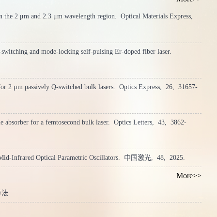
曾获荣
 the 2 μm and 2.3 μm wavelength region.
Optical Materials Express,
202
获荣誉
itching and mode-locking self-pulsing Er-doped fiber laser.
荣誉当
誉当选
or 2 μm passively Q-switched bulk lasers.
Optics Express,
26,
31657-
学优秀
获荣誉
absorber for a femtosecond bulk laser.
Optics Letters,
43,
3862-
荣誉当
誉当选
d-Infrared Optical Parametric Oscillators.
中国激光,
48,
2025.
More>>
方法