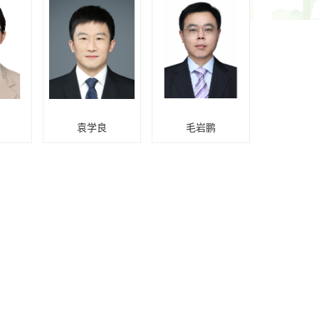
袁学良
毛岩鹏