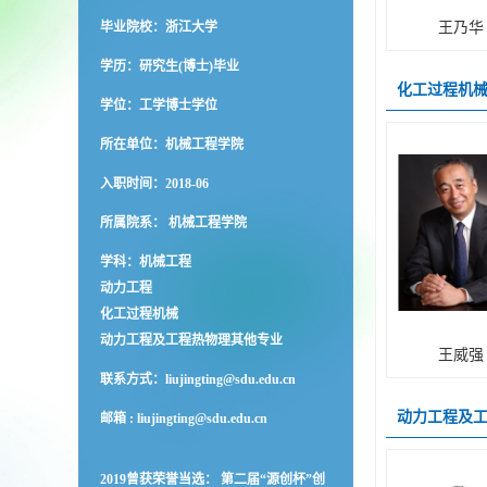
毕业院校：浙江大学
王乃华
学历：研究生(博士)毕业
化工过程机
学位：工学博士学位
所在单位：机械工程学院
入职时间：2018-06
所属院系： 机械工程学院
学科：机械工程
动力工程
化工过程机械
动力工程及工程热物理其他专业
王威强
联系方式：
liujingting@sdu.edu.cn
动力工程及
邮箱 :
liujingting@sdu.edu.cn
2019曾获荣誉当选： 第二届“源创杯”创