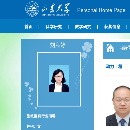
首页
科学研究
教学研究
获奖信息
刘竞婷
当前
动力工程
副教授 同专业硕导
性别：女