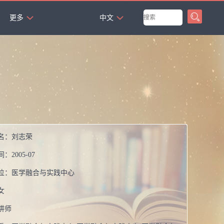
`
更多
中文
名：
刘志荣
间：
2005-07
位：
医学融合与实践中心
女
讲师