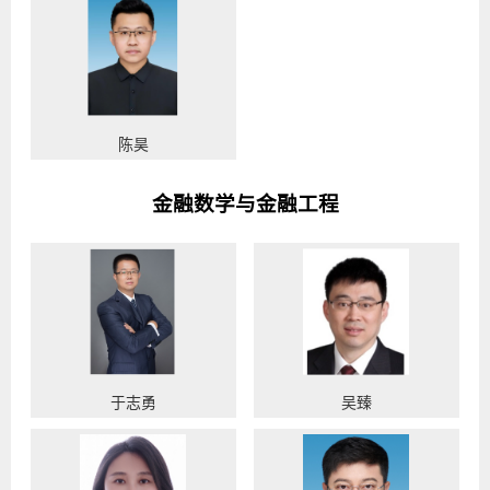
陈昊
金融数学与金融工程
于志勇
吴臻