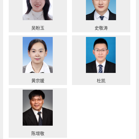
吴盼玉
史敬涛
黄宗媛
杜凯
陈增敬