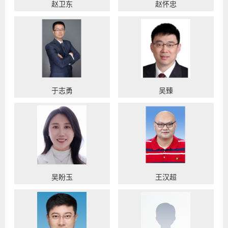
赵卫东
赵怀忠
于志勇
吴臻
吴盼玉
王汉超