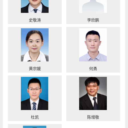
史敬涛
李欣鹏
黄宗媛
何勇
杜凯
陈增敬