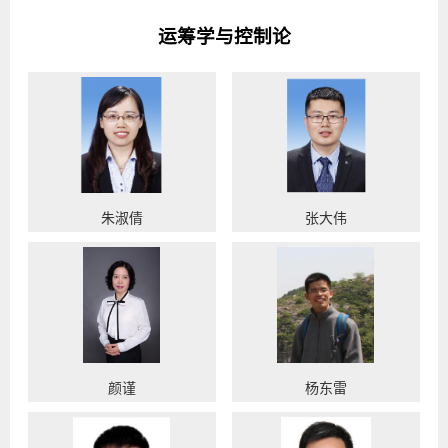
运筹学与控制论
朱淑倩
张大伟
颜谨
杨东雷