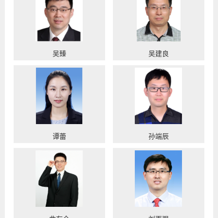
吴臻
吴建良
谭蕾
孙端辰