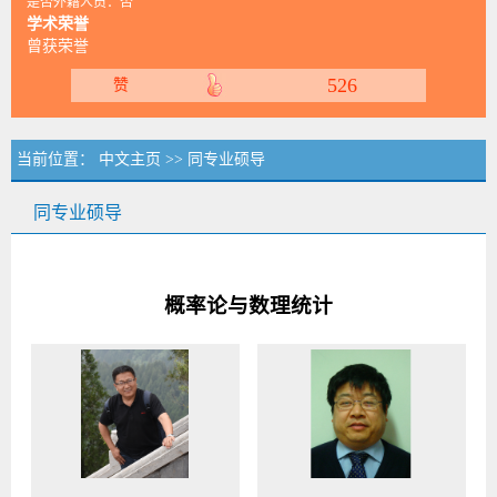
是否外籍人员：否
学术荣誉
曾获荣誉
526
赞
当前位置：
中文主页
>> 同专业硕导
同专业硕导
概率论与数理统计