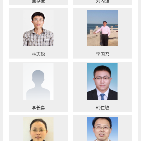
曲存全
刘丙强
林志聪
李国君
李长喜
韩仁敏