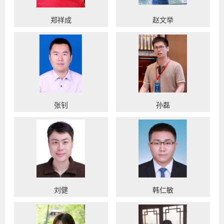
郑祥成
赵文举
张钊
孙磊
刘健
韩仁敏