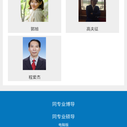
郭旭
高夫征
程爱杰
同专业博导
同专业硕导
电脑版