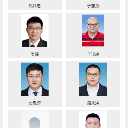
赵怀忠
于志勇
吴臻
王汉超
史敬涛
聂天洋