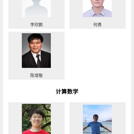
李欣鹏
何勇
陈增敬
计算数学