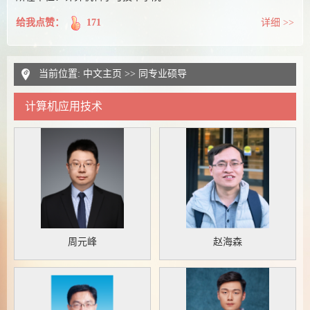
给我点赞：
171
详细 >>
当前位置:
中文主页
>> 同专业硕导
计算机应用技术
周元峰
赵海森