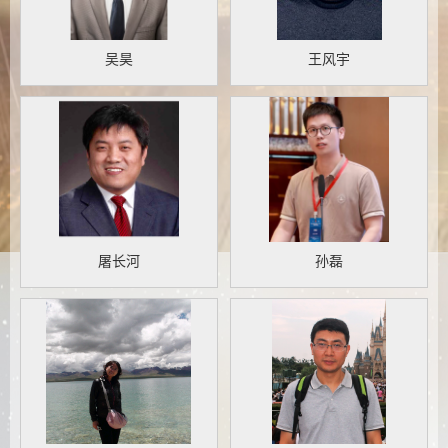
吴昊
王风宇
屠长河
孙磊