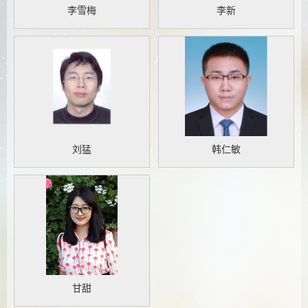
李雪梅
李新
刘猛
韩仁敏
甘甜