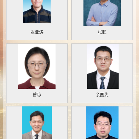
张亚涛
张聪
曾琼
余国先