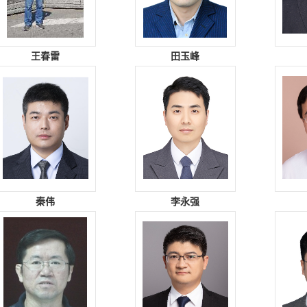
王春雷
田玉峰
秦伟
李永强