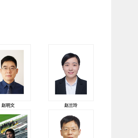
赵明文
赵兰玲