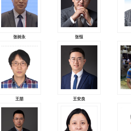
张树永
张恒
王朋
王安良