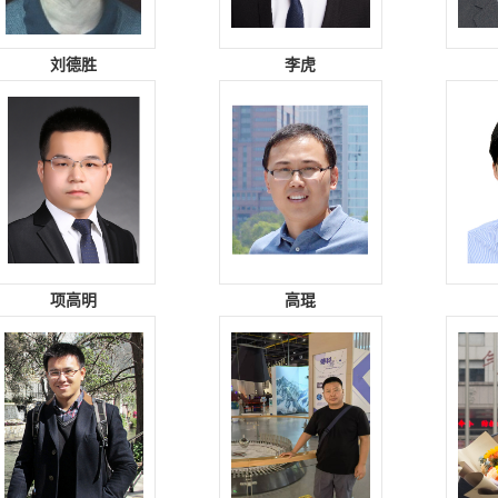
刘德胜
李虎
项高明
高琨