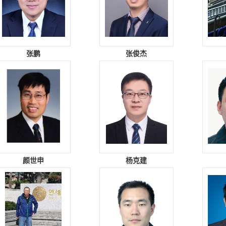
张鹏
张俊杰
颜世申
杨克建