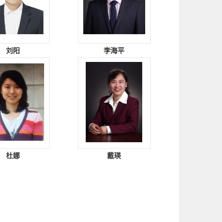
刘阳
李海平
杜娜
戴瑛