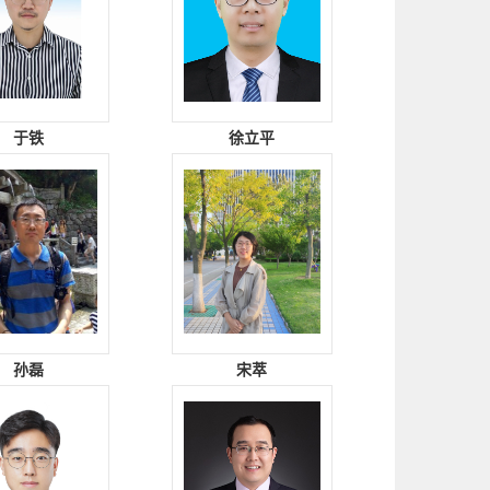
于铁
徐立平
孙磊
宋萃