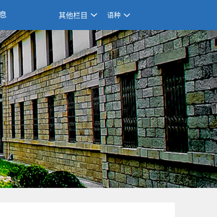
息
其他栏目
语种