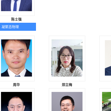
陈士强
凝聚态物理
周华
郑立梅