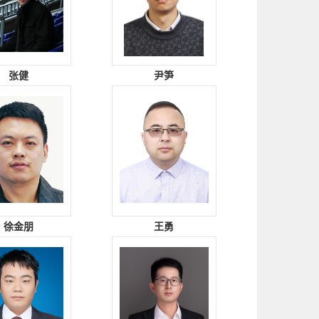
张健
尹笋
徐金朋
王勇