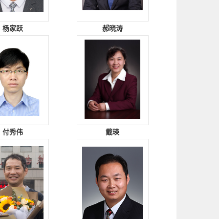
杨家跃
郝晓涛
付秀伟
戴瑛