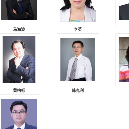
马海波
李英
黄柏标
韩克利