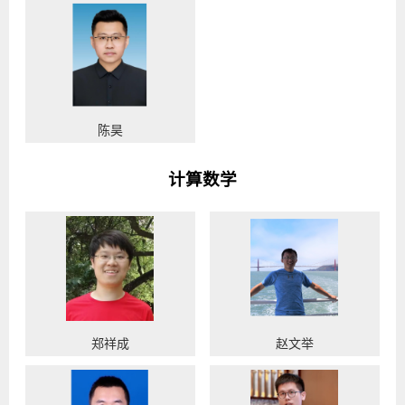
陈昊
计算数学
郑祥成
赵文举