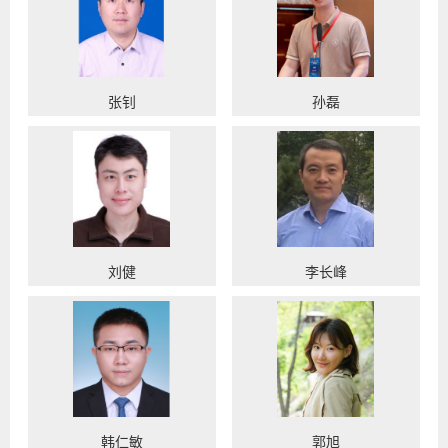
张钊
孙磊
刘健
李长峰
韩仁敏
郭旭