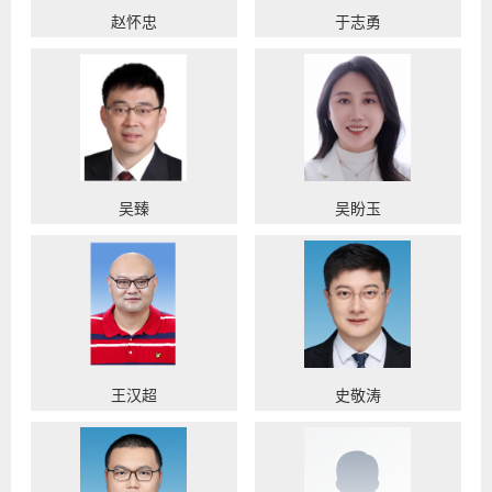
赵怀忠
于志勇
吴臻
吴盼玉
王汉超
史敬涛