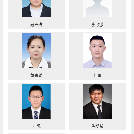
聂天洋
李欣鹏
黄宗媛
何勇
杜凯
陈增敬