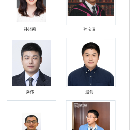
孙晓莉
孙宝清
秦伟
逯鹤