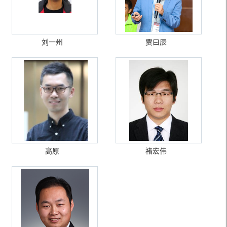
刘一州
贾曰辰
高原
褚宏伟