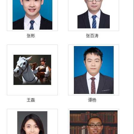
张彬
张百涛
王磊
谭杨